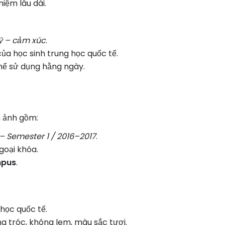
iệm lâu dài.
ỹ – cảm xúc
.
ủa học sinh trung học quốc tế.
thể sử dụng hằng ngày.
h ảnh gồm:
 Semester 1 / 2016–2017
.
goại khóa.
mpus
.
học quốc tế.
g tróc, không lem, màu sắc tươi.