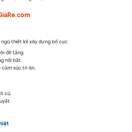
LyGiaRe.com
i ngũ thiết kế xây dựng bố cục:
ời đề tặng.
g nổi bật.
cảm xúc tri ân.
h cũ.
uyệt.
hiệt