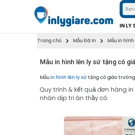
IN LY 
Trang chủ
Mẫu Đã In
Mẫu in hình
Mẫu in hình lên ly sứ tặng cô 
Mẫu
in hình lên ly sứ
tặng cô giáo trườn
Quy trình & kết quả đơn hàng in
nhân dịp tri ân thầy cô.