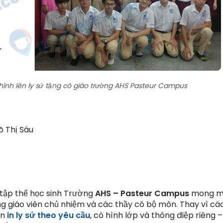
 hình lên ly sứ tặng cô giáo trường AHS Pasteur Campus
õ Thị Sáu
, tập thể học sinh Trường
AHS – Pasteur Campus
mong m
g giáo viên chủ nhiệm và các thầy cô bộ môn. Thay vì cá
ọn
in ly sứ theo yêu cầu
, có hình lớp và thông điệp riêng 