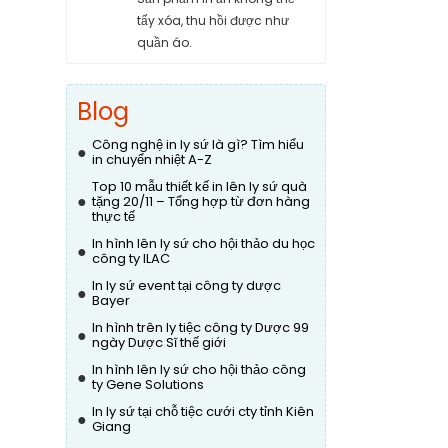
tẩy xóa, thu hồi được như
quần áo.
Blog
Công nghệ in ly sứ là gì? Tìm hiểu
●
in chuyển nhiệt A-Z
Top 10 mẫu thiết kế in lên ly sứ quà
●
tặng 20/11 – Tổng hợp từ đơn hàng
thực tế
In hình lên ly sứ cho hội thảo du học
●
công ty ILAC
In ly sứ event tại công ty dược
●
Bayer
In hình trên ly tiệc công ty Dược 99
●
ngày Dược Sĩ thế giới
In hình lên ly sứ cho hội thảo công
●
ty Gene Solutions
In ly sứ tại chỗ tiệc cưới cty tỉnh Kiên
●
Giang