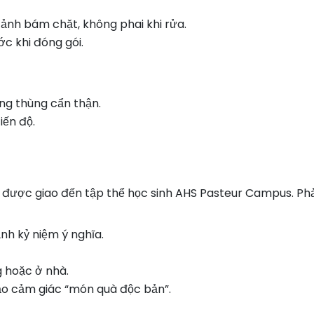
 ảnh bám chặt, không phai khi rửa.
ớc khi đóng gói.
ng thùng cẩn thận.
iến độ.
đã được giao đến tập thể học sinh AHS Pasteur Campus. Ph
ảnh kỷ niệm ý nghĩa.
 hoặc ở nhà.
tạo cảm giác “món quà độc bản”.