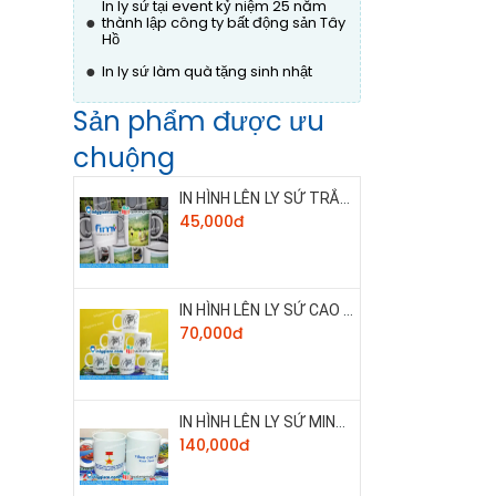
In ly sứ tại event kỷ niệm 25 năm
●
thành lập công ty bất động sản Tây
Hồ
●
In ly sứ làm quà tặng sinh nhật
Sản phẩm được ưu
chuộng
IN HÌNH LÊN LY SỨ TRẮNG THƯỜNG
45,000đ
IN HÌNH LÊN LY SỨ CAO CẤP
70,000đ
IN HÌNH LÊN LY SỨ MINH LONG 360ML
140,000đ