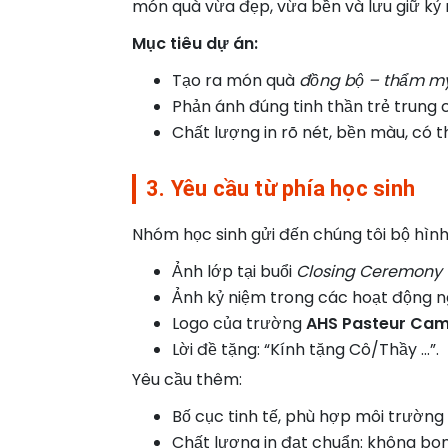
món quà vừa đẹp, vừa bền và lưu giữ kỷ n
Mục tiêu dự án:
Tạo ra món quà
đồng bộ – thẩm m
Phản ánh đúng tinh thần trẻ trung c
Chất lượng in rõ nét, bền màu, có 
3. Yêu cầu từ phía học sinh
Nhóm học sinh gửi đến chúng tôi bộ hìn
Ảnh lớp tại buổi
Closing Ceremony –
Ảnh kỷ niệm trong các hoạt động n
Logo của trường
AHS Pasteur Ca
Lời đề tặng: “Kính tặng Cô/Thầy …”.
Yêu cầu thêm:
Bố cục tinh tế, phù hợp môi trường 
Chất lượng in đạt chuẩn: không bon