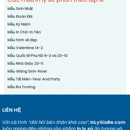
Mẫu Sinh Nhật
Mẫu Đoàn Đội
Mẫu Kỷ Niệm
Mẫu In Chữ-In Tên
Mẫu hình vẽ đẹp
Mẫu Valentine 14-2
Mẫu Quốc tế Phụ Nữ 8-3 và 20-10
Mẫu Nhà Giáo 20-11
Mẫu Giáng Sinh-Noel
Mẫu Tất Niên-Year And Party
Mẫu Ra Trường
LIÊN HỆ
Với cá tính
“đòi hỏi bản thân khá cao”
,
InLyGiaRe.com
luôn mang đến những sản phẩm
in ly sứ
ấn tượng và