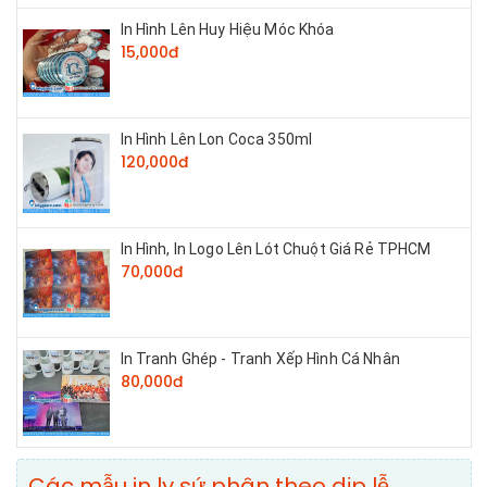
In Hình Lên Huy Hiệu Móc Khóa
15,000đ
In Hình Lên Lon Coca 350ml
120,000đ
In Hình, In Logo Lên Lót Chuột Giá Rẻ TPHCM
70,000đ
In Tranh Ghép - Tranh Xếp Hình Cá Nhân
80,000đ
Các mẫu in ly sứ phân theo dịp lễ