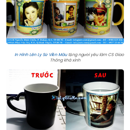
In Hình Lên Ly Sứ Viền Màu
tặng người yêu làm CS Giao
Thông khá xinh