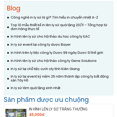
Blog
●
Công nghệ in ly sứ là gì? Tìm hiểu in chuyển nhiệt A-Z
Top 10 mẫu thiết kế in lên ly sứ quà tặng 20/11 – Tổng hợp từ
●
đơn hàng thực tế
●
In hình lên ly sứ cho hội thảo du học công ty ILAC
●
In ly sứ event tại công ty dược Bayer
●
In hình trên ly tiệc công ty Dược 99 ngày Dược Sĩ thế giới
●
In hình lên ly sứ cho hội thảo công ty Gene Solutions
●
In ly sứ tại chỗ tiệc cưới cty tỉnh Kiên Giang
In ly sứ tại event kỷ niệm 25 năm thành lập công ty bất động
●
sản Tây Hồ
●
In ly sứ làm quà tặng sinh nhật
Sản phẩm được ưu chuộng
IN HÌNH LÊN LY SỨ TRẮNG THƯỜNG
45,000đ