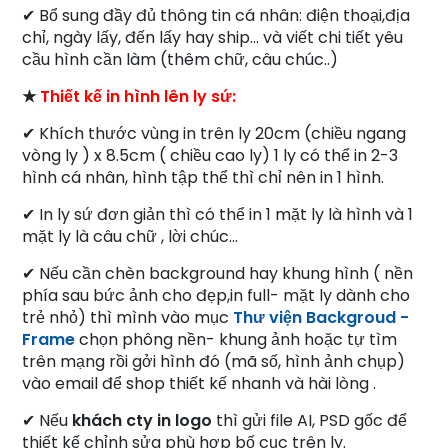
✔ Bổ sung đầy đủ thông tin cá nhân: điện thoại,địa
chỉ, ngày lấy, đến lấy hay ship... và viết chi tiết yêu
cầu hình cần làm (thêm chữ, câu chúc..)
★
Thiết kế in hình lên ly sứ:
✔ Khích thước vùng in trên ly 20cm (chiều ngang
vòng ly ) x 8.5cm ( chiều cao ly) 1 ly có thể in 2-3
hình cá nhân, hình tập thể thì chỉ nên in 1 hình.
✔ In ly sứ đơn giản thì có thể in 1 mặt ly là hình và 1
mặt ly là câu chữ , lời chúc...
✔ Nếu cần chèn background hay khung hình ( nền
phía sau bức ảnh cho đẹp,in full- mặt ly dành cho
trẻ nhỏ) thì mình vào mục
Thư viện Backgroud -
Frame
chọn phông nền- khung ảnh hoặc tự tìm
trên mạng rồi gởi hình đó (mã số, hình ảnh chụp)
vào email để shop thiết kế nhanh và hài lòng .
✔ Nếu
khách cty in logo
thì gửi file AI, PSD gốc để
thiết kế chỉnh sửa phù hợp bố cục trên ly.