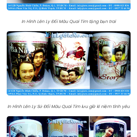
In Hình Lên Ly Đổi Màu Quai Tim tặng bạn trai
In Hình Lên Ly Sứ Đổi Màu Quai Tim lưu giữ kỉ niệm tình yêu