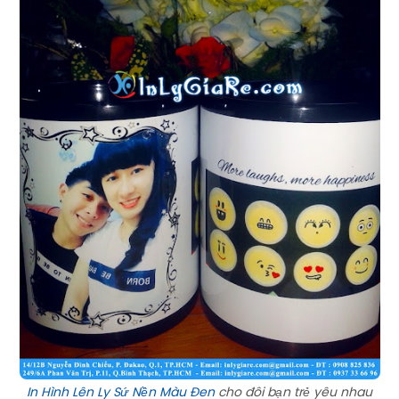
In Hình Lên Ly Sứ Nền Màu Đen
cho đôi bạn trẻ yêu nhau