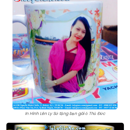
In Hình Lên Ly Sứ tặng bạn gái ỏ Thủ Đức