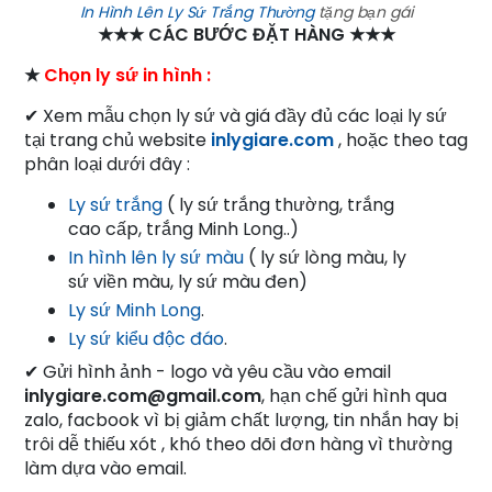
In Hình Lên Ly Sứ Trắng Thường
tặng bạn gái
★★★ CÁC BƯỚC ĐẶT HÀNG ★★★
★
Chọn ly sứ in hình :
✔ Xem mẫu chọn ly sứ và giá đầy đủ các loại ly sứ
tại trang chủ website
inlygiare.com
, hoặc theo tag
phân loại dưới đây :
Ly sứ trắng
( ly sứ trắng thường, trắng
cao cấp, trắng Minh Long..)
In hình lên ly sứ màu
( ly sứ lòng màu, ly
sứ viền màu, ly sứ màu đen)
Ly sứ Minh Long
.
Ly sứ kiểu độc đáo
.
✔ Gửi hình ảnh - logo và yêu cầu vào email
inlygiare.com@gmail.com
, hạn chế gửi hình qua
zalo, facbook vì bị giảm chất lượng, tin nhắn hay bị
trôi dễ thiếu xót , khó theo dõi đơn hàng vì thường
làm dựa vào email.