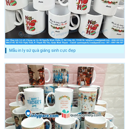
Mẫu in ly sứ quà giáng sinh cực đẹp