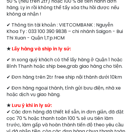
50 % (nếu trên 2tr) hoặc 100 % để tiến hành đơn
hàng. Ly in rồi không thể tẩy xóa thu hồi được nếu
không ai nhận !
✔ Thông tin tài khoản : VIETCOMBANK : Nguyễn
Khoa Ty : 033 100 390 9838 – chi nhánh Saigon - Bui
Thi Xuan - Quận 1,Tp.HCM
★
Lấy hàng và ship in ly sứ:
✔ In xong quý khách có thể lấy hàng ở Quận 1 hoặc
Bình Thạnh hoặc ship bee,grab giao hàng cho tiện.
✔ Đơn hàng trên 2tr free ship nội thành dưới 10km
✔ Đơn hàng ngoại thành, tỉnh gửi bưu điện, nhà xe
hoặc dịch vụ giao hàng.
★
Lưu ý khi in ly sứ:
✔ Các đơn hàng đã thiết kế sẵn, in đơn giản, đã đặt
cọc 70 % hoặc thanh toán 100 % sẻ ưu tiên làm
trước, làm gấp và hoàn thành tiến độ theo yêu cầu
vì đã nhận tiền, còn các đơn hàng chưa thanh toán