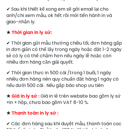
✔ Sau khi thiết kế xong em sẽ gởi email lại cho
anh/chi xem mẫu, ok hết rồi mới tiến hành in và
giao-nhận ly.
★
Thời gian in ly sứ:
✔ Thời gian gửi mẫu thường chiều tối, đơn hàng gấp
in đơn giản có thể lấy trong ngày hoặc đặt 1-2 ngày
sẻ có ly có thể chậm hơn nếu ngày lễ hoặc còn
nhiều đơn hàng cần giải quyết.
✔ Thời gian thực in 500 cái /trong 1 buổi, 1 ngày
nhiều đơn hàng nên quy chuẩn đặt hàng 1 ngày có
nếu dưới 500 cái . Nếu gấp báo shop ưu tiên
★
Giá in ly sứ :
Giá in lẻ trên website bao gồm ly sứ
+in + hộp, chưa bao gồm VAT 8-10 %.
★
Thanh toán in ly sứ :
✔ Các đơn hàng sau khi duyệt mẫu, thanh toán cọc