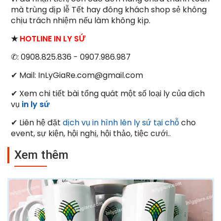
mà trùng dịp lễ Tết hay đông khách shop sẻ không
chịu trách nhiệm nếu làm không kịp.
★
HOTLINE IN LY SỨ
✆: 0908.825.836 - 0907.986.987
✔ Mail: InLyGiaRe.com@gmail.com
✔ Xem chi tiết bài tổng quát một số loại ly của dịch
vụ
in ly sứ
✔ Liên hệ đặt
dịch vụ in hình lên ly sứ tại chỗ
cho
event, sự kiện, hội nghị, hội thảo, tiệc cưới..
Xem thêm