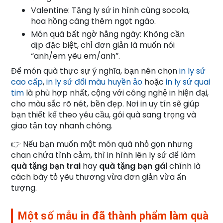
Valentine: Tặng ly sứ in hình cùng socola,
hoa hồng càng thêm ngọt ngào.
Món quà bất ngờ hằng ngày: Không cần
dịp đặc biệt, chỉ đơn giản là muốn nói
“anh/em yêu em/anh”.
Để món quà thực sự ý nghĩa, bạn nên chọn
in ly sứ
cao cấp
,
in ly sứ đổi màu huyền ảo
hoặc
in ly sứ quai
tim
là phù hợp nhất, cộng với công nghệ in hiện đại,
cho màu sắc rõ nét, bền đẹp. Nơi in uy tín sẽ giúp
bạn thiết kế theo yêu cầu, gói quà sang trọng và
giao tận tay nhanh chóng.
👉 Nếu bạn muốn một món quà nhỏ gọn nhưng
chan chứa tình cảm, thì in hình lên ly sứ để làm
quà tặng bạn trai
hay
quà tặng bạn gái
chính là
cách bày tỏ yêu thương vừa đơn giản vừa ấn
tượng.
Một số mẫu in đã thành phẩm làm quà