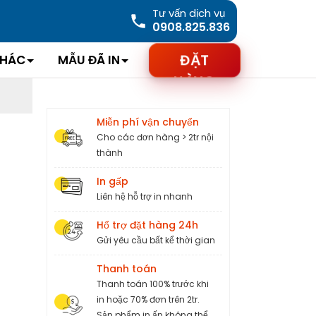
Tư vấn dịch vụ
0908.825.836
ĐẶT
KHÁC
MẪU ĐÃ IN
BLOG
HÀNG
Miễn phí vận chuyển
Cho các đơn hàng > 2tr nội
thành
In gấp
Liên hệ hỗ trợ in nhanh
Hổ trợ đặt hàng 24h
Gửi yêu cầu bất kể thời gian
Thanh toán
Thanh toán 100% trước khi
in hoặc 70% đơn trên 2tr.
Sản phẩm in ấn không thể