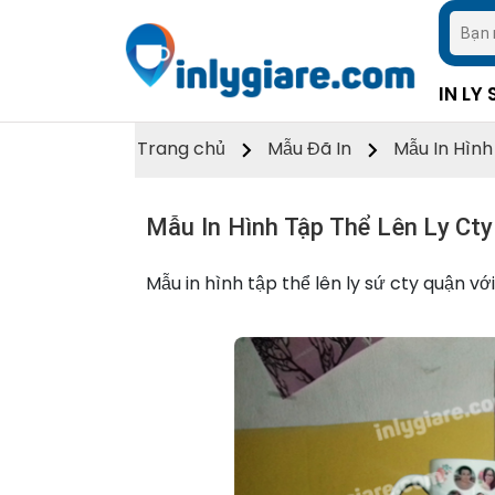
IN LY 
Trang chủ
Mẫu Đã In
Mẫu In Hình
Mẫu In Hình Tập Thể Lên Ly Ct
Mẫu in hình tập thể lên ly sứ cty quận với 