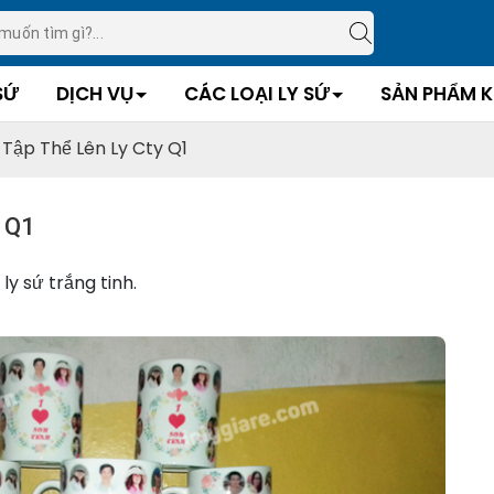
SỨ
DỊCH VỤ
CÁC LOẠI LY SỨ
SẢN PHẨM 
 Tập Thể Lên Ly Cty Q1
y Q1
ly sứ trắng tinh.