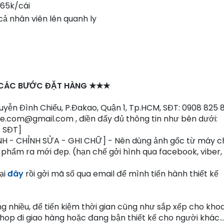
: 65k/cái
cả nhân viên lên quanh ly
CÁC BƯỚC ĐẶT HÀNG ★★★
Nguyễn Đình Chiểu, P.Đakao, Quận 1, Tp.HCM, SĐT: 0908 825 
iaRe.com@gmail.com , điền đẩy đủ thông tin như bên dưới:
- SĐT]
NH - CHỈNH SỬA - GHI CHỮ] - Nên dùng ảnh gốc từ máy 
 phẩm ra mới đẹp. (hạn chế gởi hình qua facebook, viber,
ại
đây
rồi gởi mã số qua email để mình tiến hành thiết kế
 nhiều, để tiến kiệm thời gian cũng như sắp xếp cho kho
shop đi giao hàng hoặc đang bận thiết kế cho người khác...