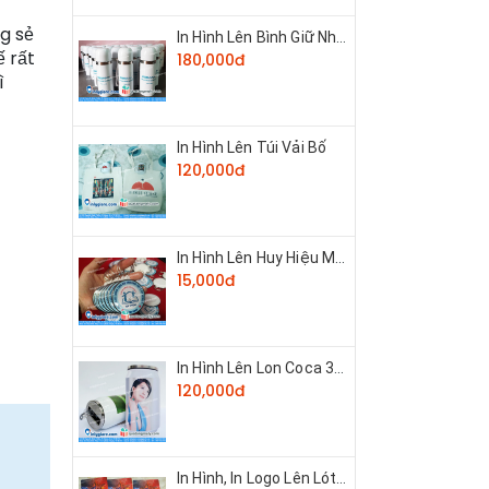
ng sẻ
In Hình Lên Bình Giữ Nhiệt Inox
ế rất
180,000đ
ì
In Hình Lên Túi Vải Bố
120,000đ
In Hình Lên Huy Hiệu Móc Khóa
15,000đ
In Hình Lên Lon Coca 350ml
120,000đ
In Hình, In Logo Lên Lót Chuột Giá Rẻ TPHCM