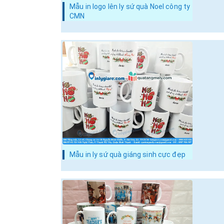
Mẫu in logo lên ly sứ quà Noel công ty
CMN
Mẫu in ly sứ quà giáng sinh cực đẹp