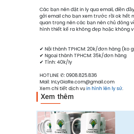
Các bạn nên đặt in ly qua email, điền đầ
gởi email cho bạn xem trước rồi ok hết mớ
quan trọng nên các bạn nên chủ đông về
hình thiết kế ra không đẹp hoặc không vừa
✔ Nội thành TPHCM: 20k/đơn hàng (ko giớ
✔ Ngoại thành TPHCM: 35k/đơn hàng
✔ Tỉnh: 40k/ly
HOTLINE ✆: 0908.825.836
Mail: InLyGiaRe.com@gmail.com
Xem chi tiết dịch vụ
in hình lên ly sứ
.
Xem thêm