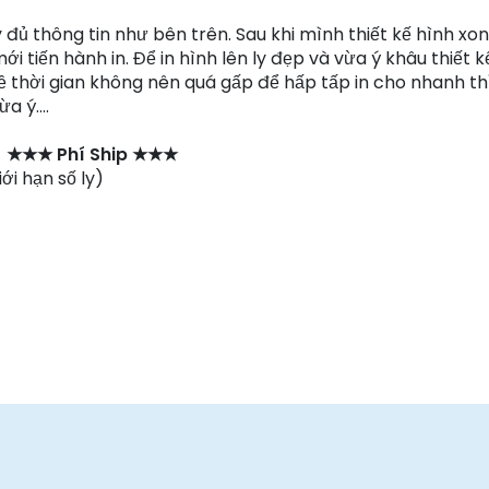
y đủ thông tin như bên trên. Sau khi mình thiết kế hình xo
i tiến hành in. Để in hình lên ly đẹp và vừa ý khâu thiết k
 thời gian không nên quá gấp để hấp tấp in cho nhanh th
 ý....
★★★ Phí Ship ★★★
i hạn số ly)