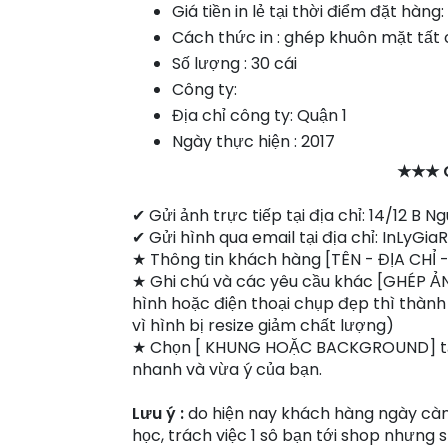
Giá tiền in lẻ tại thời điểm đặt hàng
Cách thức in : ghép khuôn mặt tất 
Số lượng : 30 cái
Công ty:
Địa chỉ công ty: Quận 1
Ngày thực hiện : 2017
★★★ 
✔ Gửi ảnh trực tiếp tại địa chỉ: 14/12 B 
✔ Gửi hình qua email tại địa chỉ: InLyG
★ Thông tin khách hàng [TÊN - ĐỊA CHỈ 
★ Ghi chú và các yêu cầu khác [GHÉP Ả
hình hoặc điện thoại chụp đẹp thì thành
vì hình bị resize giảm chất lượng)
★ Chọn [ KHUNG HOẶC BACKGROUND] t
nhanh và vừa ý của bạn.
Lưu ý :
do hiện nay khách hàng ngày càng
học, trách việc 1 sô bạn tới shop nhưng 