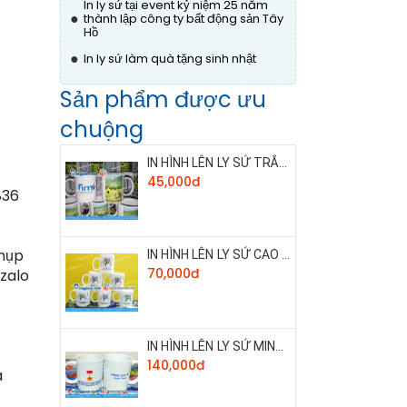
In ly sứ tại event kỷ niệm 25 năm
●
thành lập công ty bất động sản Tây
Hồ
●
In ly sứ làm quà tặng sinh nhật
Sản phẩm được ưu
chuộng
IN HÌNH LÊN LY SỨ TRẮNG THƯỜNG
45,000đ
836
chụp
IN HÌNH LÊN LY SỨ CAO CẤP
70,000đ
 zalo
IN HÌNH LÊN LY SỨ MINH LONG 360ML
140,000đ
a