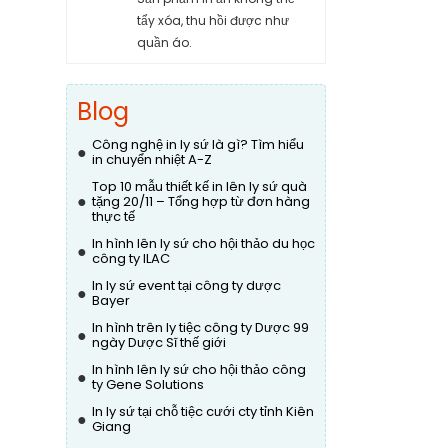
tẩy xóa, thu hồi được như
quần áo.
Blog
Công nghệ in ly sứ là gì? Tìm hiểu
●
in chuyển nhiệt A-Z
Top 10 mẫu thiết kế in lên ly sứ quà
●
tặng 20/11 – Tổng hợp từ đơn hàng
thực tế
In hình lên ly sứ cho hội thảo du học
●
công ty ILAC
In ly sứ event tại công ty dược
●
Bayer
In hình trên ly tiệc công ty Dược 99
●
ngày Dược Sĩ thế giới
In hình lên ly sứ cho hội thảo công
●
ty Gene Solutions
In ly sứ tại chỗ tiệc cưới cty tỉnh Kiên
●
Giang