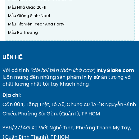
Mẫu Nhà Giáo 20-11
Mẫu Giáng Sinh-Noel
Mẫu Tất Niên-Year And Party
Mẫu Ra Trường
LIÊN HỆ
Với cá tính
“đòi hỏi bản thân khá cao”
,
InLyGiaRe.com
luôn mang đến những sản phẩm
in ly sứ
ấn tượng và
chất lượng nhất tới tay khách hàng.
Địa chỉ:
Căn 004, Tầng Trệt, Lô A5, Chung cư 1A-1B Nguyễn Đình
Chiểu, Phường Sài Gòn, (Quận 1), TP.HCM
886/27/4G Xô Viết Nghệ Tĩnh, Phường Thạnh Mỹ Tây,
(Quận Bình Thạnh), TP.HCM