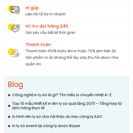
In gấp
Liên hệ hỗ trợ in nhanh
Hổ trợ đặt hàng 24h
Gửi yêu cầu bất kể thời gian
Thanh toán
Thanh toán 100% trước khi in hoặc 70% đơn trên 2tr.
Sản phẩm in ấn không thể tẩy xóa, thu hồi được như
quần áo.
Blog
●
Công nghệ in ly sứ là gì? Tìm hiểu in chuyển nhiệt A-Z
Top 10 mẫu thiết kế in lên ly sứ quà tặng 20/11 – Tổng hợp từ
●
đơn hàng thực tế
●
In hình lên ly sứ cho hội thảo du học công ty ILAC
●
In ly sứ event tại công ty dược Bayer