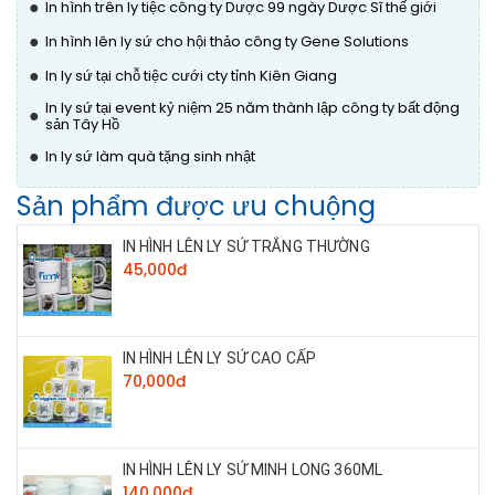
●
In hình trên ly tiệc công ty Dược 99 ngày Dược Sĩ thế giới
●
In hình lên ly sứ cho hội thảo công ty Gene Solutions
●
In ly sứ tại chỗ tiệc cưới cty tỉnh Kiên Giang
In ly sứ tại event kỷ niệm 25 năm thành lập công ty bất động
●
sản Tây Hồ
●
In ly sứ làm quà tặng sinh nhật
Sản phẩm được ưu chuộng
IN HÌNH LÊN LY SỨ TRẮNG THƯỜNG
45,000đ
IN HÌNH LÊN LY SỨ CAO CẤP
70,000đ
IN HÌNH LÊN LY SỨ MINH LONG 360ML
140,000đ